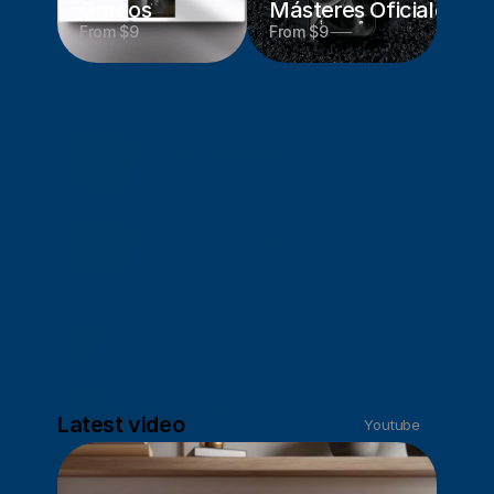
Grados
Másteres Oficiales
From $9
From $9
Buy this template
$9
My Framer Store
Minimal responsive Framer templates.
Discord community
A place to connect.
Personal blog
Latest video
Youtube
My thoughts and insights.