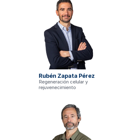
edu
 del grupo 
ón Génica'. 
tos funcionales 
Rubén Zapata Pérez
tenciadores de 
cias naturales 
Regeneración celular y 
rejuvenecimiento
ch