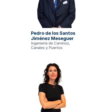
.edu
ngeniería Civil
logía
vil
: más 
Pedro de los Santos 
 del Arco 
Jiménez Meseguer
anecerá 
ños por el 
Ingeniería de Caminos, 
Canales y Puertos