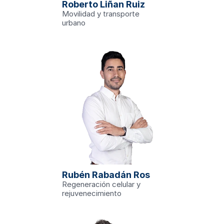
Roberto Liñan Ruiz
d y Transporte 
Movilidad y transporte 
olitana de Murcia
presa
urbano
vil
du
 del grupo 
 Génica' y del 
lación Génica' 
tos funcionales 
Rubén Rabadán Ros
tenciadores de 
cias naturales 
Regeneración celular y 
rejuvenecimiento
ch