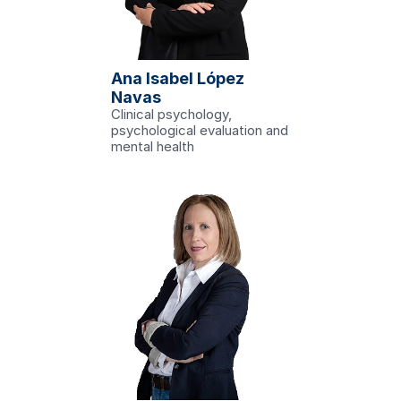
Ana Isabel López 
Navas
Clinical psychology, 
psychological evaluation and 
 in Psychology
mental health
y