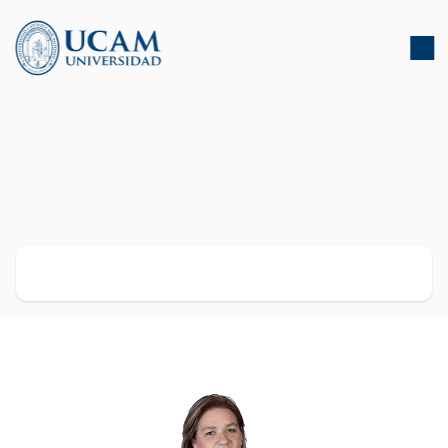
UCAM expert guide
Find the best analysts and researchers to provide rigor, 
context, and value to your information.
Our
experts