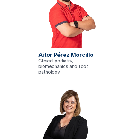
du
Aitor Pérez Morcillo
e in Podiatry
Clinical podiatry, 
n el 
biomechanics and foot 
o
pathology