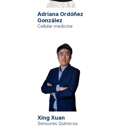
Adriana Ordóñez 
.edu
González
doctoral
Cellular medicine
ch
entrado en el 
l rendimiento 
Xing Xuan
n inglés)
logía
Sensores Químicos
S