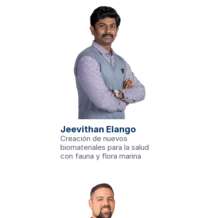
u
n la utilización 
Jeevithan Elango
 marinos, como 
roalgas; para el 
Creación de nuevos 
puestos en el 
rogeles, tiritas 
biomateriales para la salud 
rótesis.
logía
con fauna y flora marina
ch