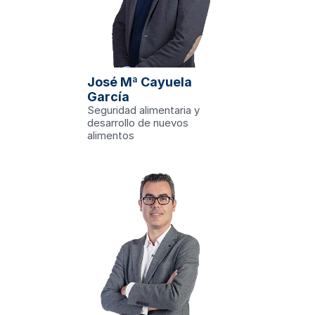
.edu
José Mª Cayuela 
ecnología del 
Culinario de 
García
a Facultad de 
 más reciente 
Seguridad alimentaria y 
ón de residuos y 
ndustria 
desarrollo de nuevos 
ia.
alimentos
ón