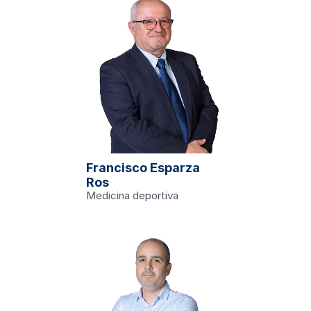
Francisco Esparza 
edu
inario de 
Ros
tría
Medicina deportiva
edu