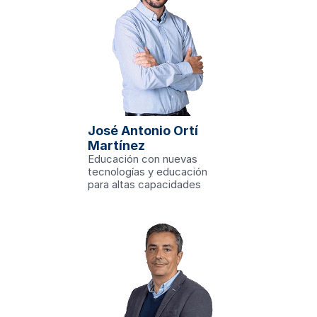
'Procesos y 
investigador en 
urope', con el 
ncia sobre la 
 ser

José Antonio Ortí 
vel europeo, y 
ara obtener 
Martínez
exto en el que 
una manera 
Educación con nuevas 
 comportamiento 
 a los problemas 
tecnologías y educación 
onómicos.
ciedad
para altas capacidades