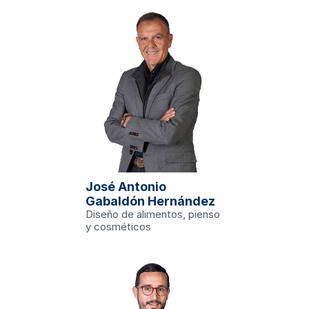
.edu
 del grupo 
ación Molecular 
José Antonio 
l grado en 
ente aportación 
Gabaldón Hernández
rol como nuevos 
en la salud 
Diseño de alimentos, pienso 
e origen vegetal.
y cosméticos
ía