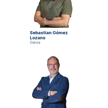
Sebastian Gómez 
edu
el 'Grupo de 
Lozano
 Escénicas'.
ra
Danza