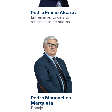
ica y 
Pedro Emilio Alcaráz
 que no 
 vivir más 
Entrenamiento de alto 
enis
rendimiento de atletas
am.edu
 del 'Grupo 
ión en Medicina 
Director de la 
 Medicina del 
raordinario de 
Pedro Manonelles 
 más reciente 
revención del 
Marqueta
Información.
Dopaje