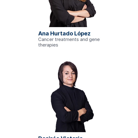
.edu
Ana Hurtado López
the Genetics, 
Rare Diseases 
Cancer treatments and gene 
therapies
ch
edu
 Tecnóloga de 
o se centra en el 
ncional con 