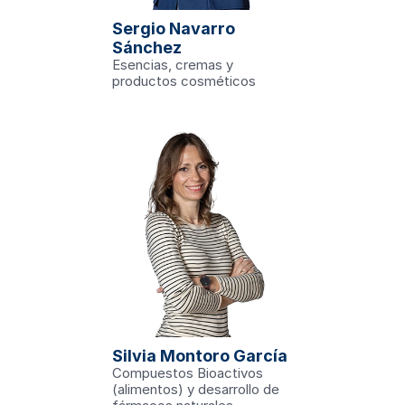
.edu
Sergio Navarro 
es en el diseño 
Sánchez
entos, piensos y 
s y descartes de 
Esencias, cremas y 
productos cosméticos
ch
edu
ncipal del grupo 
e compuestos 
2014, obtuvo una 
UCAM. Desde el 
 UCAM HiTech, 
n compuestos 
Silvia Montoro García
 de definir sus 
specialmente 
Compuestos Bioactivos 
cular. Además, 
de fármacos 
(alimentos) y desarrollo de 
s.