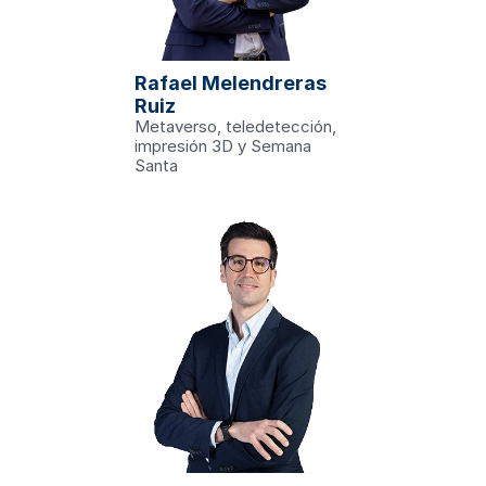
am.edu
investigación en 
as (GRITA)'. Es 
 Ingeniería en 
ación. Su más 
Rafael Melendreras 
 Diseño de un 
ón Superior en 
Ruiz
Salud.
Metaverso, teledetección, 
unicaciones
o tras el 
impresión 3D y Semana 
Santa