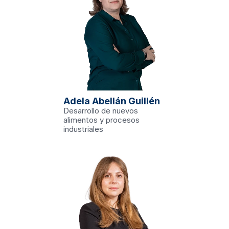
du
l del grupo 
 Industrial y 
Adela Abellán Guillén 
 Vicedecana del 
 más reciente 
Desarrollo de nuevos 
o de alimentos 
evas fuentes de 
alimentos y procesos 
(FUNPROBIOPET).
industriales
a