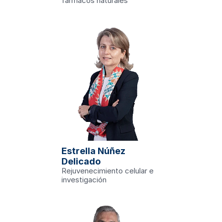
fármacos naturales
ch
Estrella Núñez 
Delicado
u
Rejuvenecimiento celular e 
estigación
investigación
ón